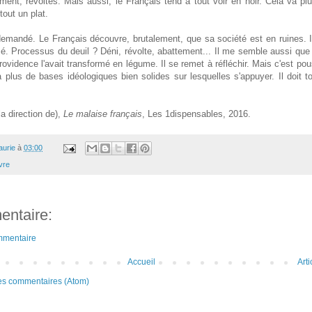
ent, révoltés. Mais aussi, le Français tend à tout voir en noir. Cela va plu
tout un plat.
demandé. Le Français découvre, brutalement, que sa société est en ruines. 
sé. Processus du deuil ? Déni, révolte, abattement... Il me semble aussi que
rovidence l'avait transformé en légume. Il se remet à réfléchir. Mais c'est pous
a plus de bases idéologiques bien solides sur lesquelles s'appuyer. Il doit t
.
la direction de),
Le malaise français
, Les 1dispensables, 2016.
aurie
à
03:00
vre
ntaire:
mmentaire
Accueil
Art
les commentaires (Atom)