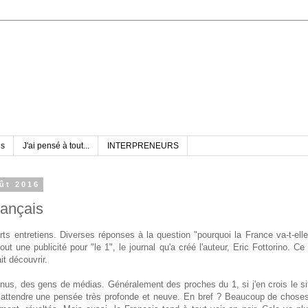
es
J'ai pensé à tout...
INTERPRENEURS
ût 2016
rançais
rts entretiens. Diverses réponses à la question "pourquoi la France va-t-elle
ut une publicité pour "le 1", le journal qu'a créé l'auteur, Eric Fottorino. Ce 
it découvrir.
nus, des gens de médias. Généralement des proches du 1, si j'en crois le si
attendre une pensée très profonde et neuve. En bref ? Beaucoup de choses