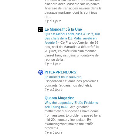
d’accord avec Mascate sur un nouvel
itinéraire de transit des navires dans le
passage maritime, dont ils sont tous
de...
Il y a 1 jour
Le Monde.fr : à la Une
Qui est Mehdi Laribi, alias « Tic », l’un
des chefs de la DZ Mafia, arrêté en
Algérie ?
-
Ce Franco-Algérien de 36
ans, natif de Marseille, a été arrêté le
20 juillet, en exécution d’un mandat
d’arrêt français, dans un contexte de
reprise de la ...
Il y a 1 jour
INTERPRENEURS
Le collectif nous sauvera
-
L'innovation est dans nos problèmes
concrets (et dans nos déchets).
Il y a 2 jours
Quanta Magazine
Why the Legendary Erdős Problems
Are Falling to AI
-
AI’s greatest
mathematical successes have come
from answers to problems posed by a
mid-20th century iconoclast. By
examining what makes the Erdős
problems ...
Il y a 3 jours