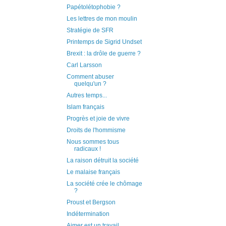
Papétolétophobie ?
Les lettres de mon moulin
Stratégie de SFR
Printemps de Sigrid Undset
Brexit : la drôle de guerre ?
Carl Larsson
Comment abuser
quelqu'un ?
Autres temps...
Islam français
Progrès et joie de vivre
Droits de l'hommisme
Nous sommes tous
radicaux !
La raison détruit la société
Le malaise français
La société crée le chômage
?
Proust et Bergson
Indétermination
Aimer est un travail