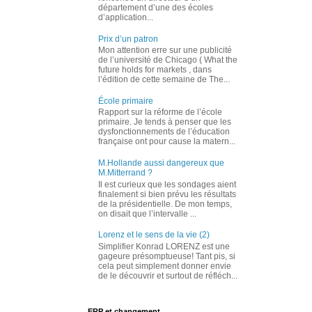
département d’une des écoles
d’application...
Prix d’un patron
Mon attention erre sur une publicité
de l’université de Chicago ( What the
future holds for markets , dans
l’édition de cette semaine de The...
École primaire
Rapport sur la réforme de l’école
primaire. Je tends à penser que les
dysfonctionnements de l’éducation
française ont pour cause la matern...
M.Hollande aussi dangereux que
M.Mitterrand ?
Il est curieux que les sondages aient
finalement si bien prévu les résultats
de la présidentielle. De mon temps,
on disait que l’intervalle ...
Lorenz et le sens de la vie (2)
Simplifier Konrad LORENZ est une
gageure présomptueuse! Tant pis, si
cela peut simplement donner envie
de le découvrir et surtout de réfléch...
ERP et changement