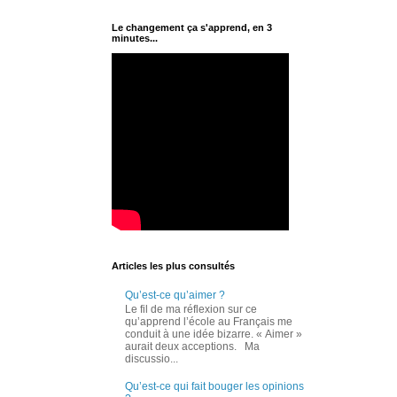
Le changement ça s'apprend, en 3
minutes...
Articles les plus consultés
Qu’est-ce qu’aimer ?
Le fil de ma réflexion sur ce
qu’apprend l’école au Français me
conduit à une idée bizarre. « Aimer »
aurait deux acceptions. Ma
discussio...
Qu’est-ce qui fait bouger les opinions