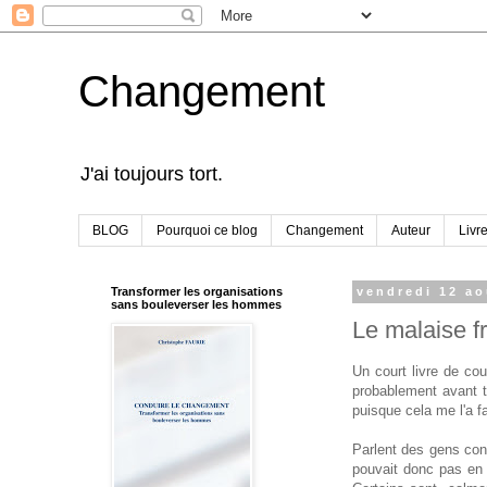
Changement
J'ai toujours tort.
BLOG
Pourquoi ce blog
Changement
Auteur
Livr
Transformer les organisations
vendredi 12 ao
sans bouleverser les hommes
Le malaise f
Un court livre de cou
probablement avant to
puisque cela me l'a fa
Parlent des gens con
pouvait donc pas en 