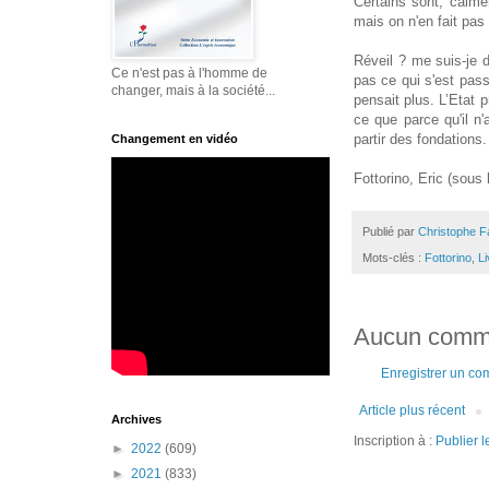
Certains sont, calmem
mais on n'en fait pas 
Réveil ? me suis-je 
Ce n'est pas à l'homme de
pas ce qui s'est pas
changer, mais à la société...
pensait plus. L’Etat p
ce que parce qu'il n'
partir des fondations
Changement en vidéo
Fottorino, Eric (sous 
Publié par
Christophe F
Mots-clés :
Fottorino
,
Li
Aucun comme
Enregistrer un co
Article plus récent
Archives
Inscription à :
Publier 
►
2022
(609)
►
2021
(833)