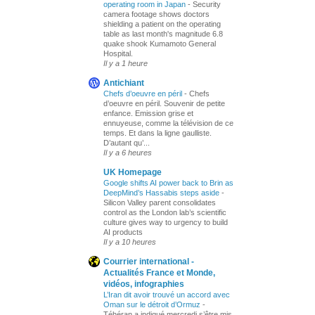
operating room in Japan
-
Security
camera footage shows doctors
shielding a patient on the operating
table as last month's magnitude 6.8
quake shook Kumamoto General
Hospital.
Il y a 1 heure
Antichiant
Chefs d’oeuvre en péril
-
Chefs
d’oeuvre en péril. Souvenir de petite
enfance. Emission grise et
ennuyeuse, comme la télévision de ce
temps. Et dans la ligne gaulliste.
D’autant qu’...
Il y a 6 heures
UK Homepage
Google shifts AI power back to Brin as
DeepMind’s Hassabis steps aside
-
Silicon Valley parent consolidates
control as the London lab’s scientific
culture gives way to urgency to build
AI products
Il y a 10 heures
Courrier international -
Actualités France et Monde,
vidéos, infographies
L’Iran dit avoir trouvé un accord avec
Oman sur le détroit d’Ormuz
-
Téhéran a indiqué mercredi s’être mis