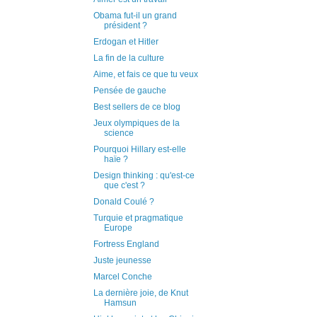
Obama fut-il un grand
président ?
Erdogan et Hitler
La fin de la culture
Aime, et fais ce que tu veux
Pensée de gauche
Best sellers de ce blog
Jeux olympiques de la
science
Pourquoi Hillary est-elle
haïe ?
Design thinking : qu'est-ce
que c'est ?
Donald Coulé ?
Turquie et pragmatique
Europe
Fortress England
Juste jeunesse
Marcel Conche
La dernière joie, de Knut
Hamsun