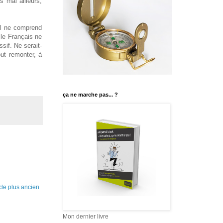
s mal ailleurs,
Il ne comprend
 le Français ne
sif. Ne serait-
out remonter, à
ça ne marche pas... ?
icle plus ancien
Mon dernier livre