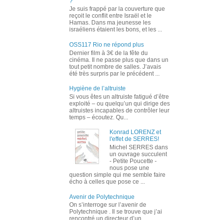
?
Je suis frappé par la couverture que
reçoit le conflit entre Israël et le
Hamas. Dans ma jeunesse les
israéliens étaient les bons, et les ...
OSS117 Rio ne répond plus
Dernier film à 3€ de la fête du
cinéma. Il ne passe plus que dans un
tout petit nombre de salles. J’avais
été très surpris par le précédent ...
Hygiène de l’altruiste
Si vous êtes un altruiste fatigué d’être
exploité – ou quelqu’un qui dirige des
altruistes incapables de contrôler leur
temps – écoutez. Qu...
Konrad LORENZ et
l'effet de SERRES!
Michel SERRES dans
un ouvrage succulent
- Petite Poucette -
nous pose une
question simple qui me semble faire
écho à celles que pose ce ...
Avenir de Polytechnique
On s’interroge sur l’avenir de
Polytechnique . Il se trouve que j’ai
rencontré un directeur d’un