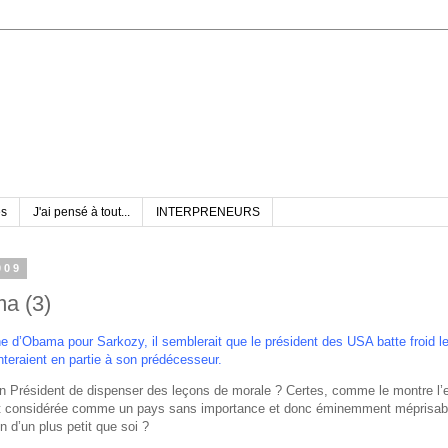
es
J'ai pensé à tout...
INTERPRENEURS
009
a (3)
he d’Obama pour Sarkozy
, il semblerait que le président des USA batte froid l
teraient en partie à son prédécesseur.
’un Président de dispenser des leçons de morale ? Certes, comme le montre l
st considérée comme un pays sans importance et donc éminemment méprisable
n d’un plus petit que soi ?