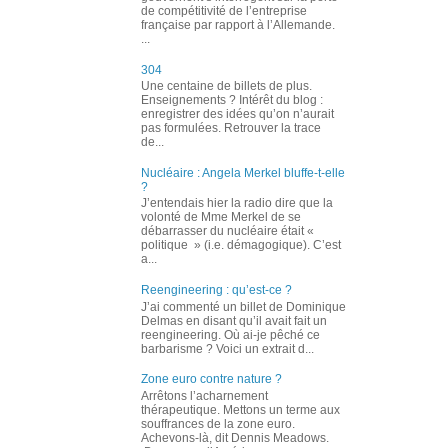
de compétitivité de l’entreprise
française par rapport à l’Allemande.
...
304
Une centaine de billets de plus.
Enseignements ? Intérêt du blog :
enregistrer des idées qu’on n’aurait
pas formulées. Retrouver la trace
de...
Nucléaire : Angela Merkel bluffe-t-elle
?
J’entendais hier la radio dire que la
volonté de Mme Merkel de se
débarrasser du nucléaire était «
politique » (i.e. démagogique). C’est
a...
Reengineering : qu’est-ce ?
J’ai commenté un billet de Dominique
Delmas en disant qu’il avait fait un
reengineering. Où ai-je pêché ce
barbarisme ? Voici un extrait d...
Zone euro contre nature ?
Arrêtons l’acharnement
thérapeutique. Mettons un terme aux
souffrances de la zone euro.
Achevons-là, dit Dennis Meadows.