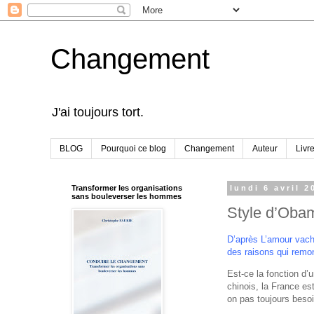
Changement
J'ai toujours tort.
BLOG
Pourquoi ce blog
Changement
Auteur
Livr
Transformer les organisations
lundi 6 avril 2
sans bouleverser les hommes
Style d’Obam
D’après
L’amour vac
des raisons qui remon
Est-ce la fonction d
chinois, la France e
on pas toujours besoi