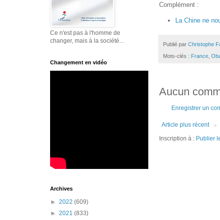
Complément :
La Chine ne no
Ce n'est pas à l'homme de
changer, mais à la société...
Publié par
Christophe F
Mots-clés :
France
,
Ob
Changement en vidéo
Aucun comme
Enregistrer un co
Article plus récent
Inscription à :
Publier 
Archives
►
2022
(609)
►
2021
(833)