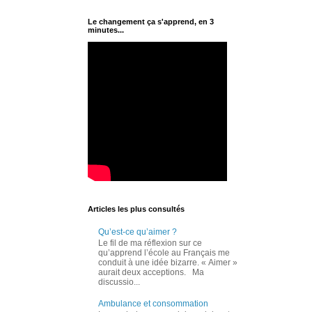
Le changement ça s'apprend, en 3
minutes...
Articles les plus consultés
Qu’est-ce qu’aimer ?
Le fil de ma réflexion sur ce
qu’apprend l’école au Français me
conduit à une idée bizarre. « Aimer »
aurait deux acceptions. Ma
discussio...
Ambulance et consommation