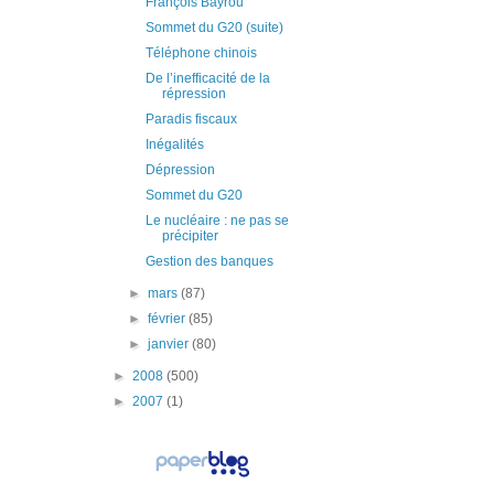
François Bayrou
Sommet du G20 (suite)
Téléphone chinois
De l’inefficacité de la
répression
Paradis fiscaux
Inégalités
Dépression
Sommet du G20
Le nucléaire : ne pas se
précipiter
Gestion des banques
►
mars
(87)
►
février
(85)
►
janvier
(80)
►
2008
(500)
►
2007
(1)