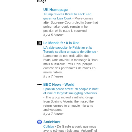
Blogs
UK Homepage
Trump revives threat to sack Fed
governor Lisa Cook
-
Move comes
after Supreme Court ruled in June that
policymaker could remain in her
position while case is resolved
Il y a 5 heures
Le Monde.fr : à la Une
L’Arabie saoudite, le Pakistan et la
Turquie scellent un pacte de défense
-
L’annonce de ces trois alliés des
Etats-Unis envoie un message à l’Iran
mais aussi aux Etats-Unis, perçus
comme des partenaires de moins en
moins fiables.
Il y a 7 heures
BBC News - World
Spanish police arrest 78 people in bust
of 'one of largest' smuggling networks
-
The group moved synthetic drugs
from Spain to Algeria, then used the
return journey to smuggle migrants
and weapons.
Il y a 7 heures
Antichiant
Collabo
-
De Gaulle a voulu que nous
ayons été tous résistants. Aujourd’hui,