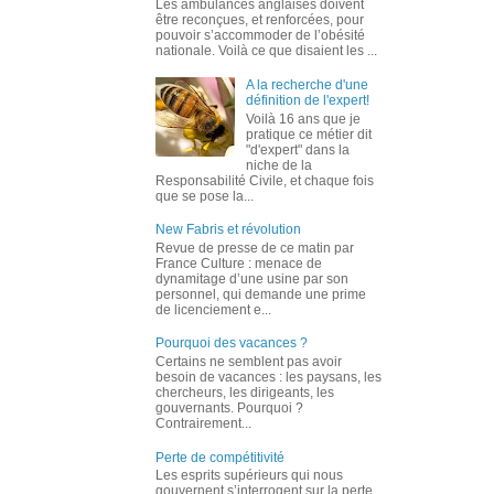
Les ambulances anglaises doivent
être reconçues, et renforcées, pour
pouvoir s’accommoder de l’obésité
nationale. Voilà ce que disaient les ...
A la recherche d'une
définition de l'expert!
Voilà 16 ans que je
pratique ce métier dit
"d'expert" dans la
niche de la
Responsabilité Civile, et chaque fois
que se pose la...
New Fabris et révolution
Revue de presse de ce matin par
France Culture : menace de
dynamitage d’une usine par son
personnel, qui demande une prime
de licenciement e...
Pourquoi des vacances ?
Certains ne semblent pas avoir
besoin de vacances : les paysans, les
chercheurs, les dirigeants, les
gouvernants. Pourquoi ?
Contrairement...
Perte de compétitivité
Les esprits supérieurs qui nous
gouvernent s’interrogent sur la perte