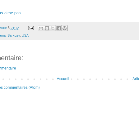
us aime pas
aurie
à
21:12
ama
,
Sarkozy
,
USA
ntaire:
mmentaire
Accueil
Art
les commentaires (Atom)