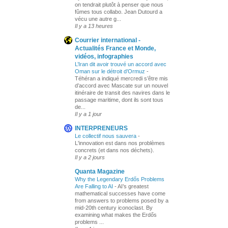
on tendrait plutôt à penser que nous
fûmes tous collabo. Jean Dutourd a
vécu une autre g...
Il y a 13 heures
Courrier international -
Actualités France et Monde,
vidéos, infographies
L’Iran dit avoir trouvé un accord avec
Oman sur le détroit d’Ormuz
-
Téhéran a indiqué mercredi s’être mis
d’accord avec Mascate sur un nouvel
itinéraire de transit des navires dans le
passage maritime, dont ils sont tous
de...
Il y a 1 jour
INTERPRENEURS
Le collectif nous sauvera
-
L'innovation est dans nos problèmes
concrets (et dans nos déchets).
Il y a 2 jours
Quanta Magazine
Why the Legendary Erdős Problems
Are Falling to AI
-
AI’s greatest
mathematical successes have come
from answers to problems posed by a
mid-20th century iconoclast. By
examining what makes the Erdős
problems ...