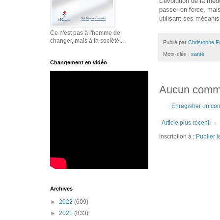
L’évolution de la méd
passer en force, mais
utilisant ses mécani
Ce n'est pas à l'homme de
changer, mais à la société...
Publié par
Christophe F
Mots-clés :
santé
Changement en vidéo
Aucun comme
Enregistrer un co
Article plus récent
Inscription à :
Publier 
Archives
►
2022
(609)
►
2021
(833)