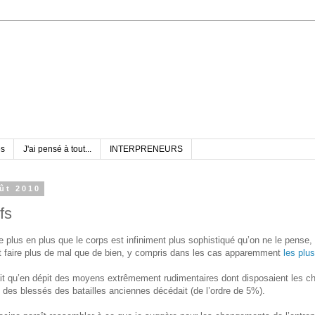
es
J'ai pensé à tout...
INTERPRENEURS
ût 2010
fs
plus en plus que le corps est infiniment plus sophistiqué qu’on ne le pense,
nt faire plus de mal que de bien, y compris dans les cas apparemment
les plu
rait qu’en dépit des moyens extrêmement rudimentaires dont disposaient les ch
 des blessés des batailles anciennes décédait (de l’ordre de 5%).