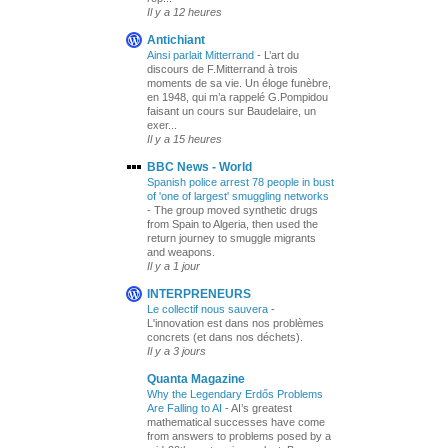
Il y a 12 heures
Antichiant
Ainsi parlait Mitterrand
-
L’art du
discours de F.Mitterrand à trois
moments de sa vie. Un éloge funèbre,
en 1948, qui m’a rappelé G.Pompidou
faisant un cours sur Baudelaire, un
exer...
Il y a 15 heures
BBC News - World
Spanish police arrest 78 people in bust
of 'one of largest' smuggling networks
-
The group moved synthetic drugs
from Spain to Algeria, then used the
return journey to smuggle migrants
and weapons.
Il y a 1 jour
INTERPRENEURS
Le collectif nous sauvera
-
L'innovation est dans nos problèmes
concrets (et dans nos déchets).
Il y a 3 jours
Quanta Magazine
Why the Legendary Erdős Problems
Are Falling to AI
-
AI’s greatest
mathematical successes have come
from answers to problems posed by a