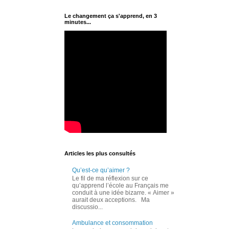
Le changement ça s'apprend, en 3
minutes...
Articles les plus consultés
Qu’est-ce qu’aimer ?
Le fil de ma réflexion sur ce
qu’apprend l’école au Français me
conduit à une idée bizarre. « Aimer »
aurait deux acceptions. Ma
discussio...
Ambulance et consommation