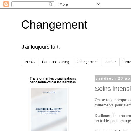
Changement
J'ai toujours tort.
BLOG
Pourquoi ce blog
Changement
Auteur
Livr
Transformer les organisations
vendredi 20 ao
sans bouleverser les hommes
Soins intensi
On se rend compte de 
traitements pourraie
D’ailleurs, il semble
un faible pourcentage