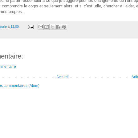
ecine paraît ressembler à ce que je suggère pour les changements de l’entrep
 comprendre le corps et seulement alors, et si c’est utile, chercher à l’aider, 
smes propres.
aurie
à
12:00
ntaire:
mmentaire
Accueil
Art
les commentaires (Atom)