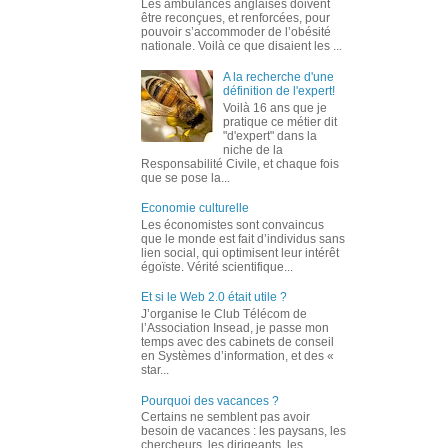
Les ambulances anglaises doivent
être reconçues, et renforcées, pour
pouvoir s’accommoder de l’obésité
nationale. Voilà ce que disaient les ...
A la recherche d'une
définition de l'expert!
Voilà 16 ans que je
pratique ce métier dit
"d'expert" dans la
niche de la
Responsabilité Civile, et chaque fois
que se pose la...
Economie culturelle
Les économistes sont convaincus
que le monde est fait d’individus sans
lien social, qui optimisent leur intérêt
égoïste. Vérité scientifique...
Et si le Web 2.0 était utile ?
J’organise le Club Télécom de
l’Association Insead, je passe mon
temps avec des cabinets de conseil
en Systèmes d’information, et des «
star...
Pourquoi des vacances ?
Certains ne semblent pas avoir
besoin de vacances : les paysans, les
chercheurs, les dirigeants, les