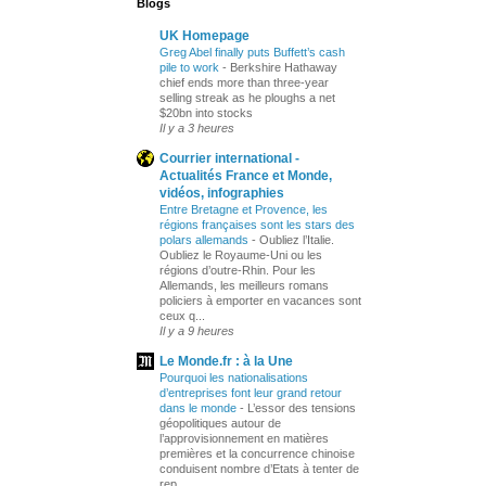
Blogs
UK Homepage
Greg Abel finally puts Buffett’s cash
pile to work
-
Berkshire Hathaway
chief ends more than three-year
selling streak as he ploughs a net
$20bn into stocks
Il y a 3 heures
Courrier international -
Actualités France et Monde,
vidéos, infographies
Entre Bretagne et Provence, les
régions françaises sont les stars des
polars allemands
-
Oubliez l’Italie.
Oubliez le Royaume-Uni ou les
régions d’outre-Rhin. Pour les
Allemands, les meilleurs romans
policiers à emporter en vacances sont
ceux q...
Il y a 9 heures
Le Monde.fr : à la Une
Pourquoi les nationalisations
d’entreprises font leur grand retour
dans le monde
-
L’essor des tensions
géopolitiques autour de
l’approvisionnement en matières
premières et la concurrence chinoise
conduisent nombre d’Etats à tenter de
rep...