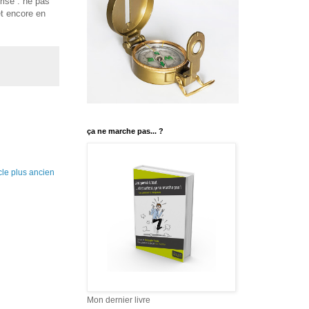
rise : ne pas
et encore en
ça ne marche pas... ?
icle plus ancien
Mon dernier livre