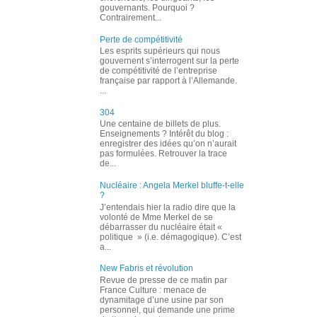
gouvernants. Pourquoi ?
Contrairement...
Perte de compétitivité
Les esprits supérieurs qui nous
gouvernent s’interrogent sur la perte
de compétitivité de l’entreprise
française par rapport à l’Allemande.
...
304
Une centaine de billets de plus.
Enseignements ? Intérêt du blog :
enregistrer des idées qu’on n’aurait
pas formulées. Retrouver la trace
de...
Nucléaire : Angela Merkel bluffe-t-elle
?
J’entendais hier la radio dire que la
volonté de Mme Merkel de se
débarrasser du nucléaire était «
politique » (i.e. démagogique). C’est
a...
New Fabris et révolution
Revue de presse de ce matin par
France Culture : menace de
dynamitage d’une usine par son
personnel, qui demande une prime